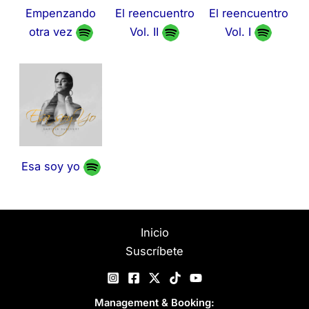
Empenzando
El reencuentro
El reencuentro
otra vez
Vol. II
Vol. I
Esa soy yo
Inicio
Suscríbete
Management & Booking: